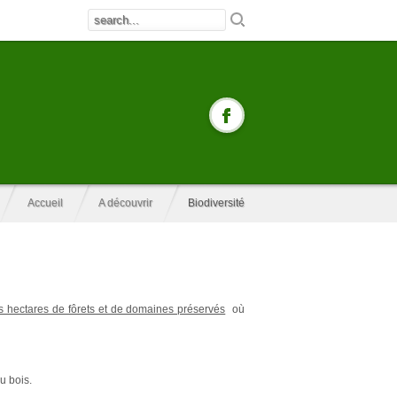
Accueil
A découvrir
Biodiversité
 hectares de fôrets et de domaines préservés
où
u bois.