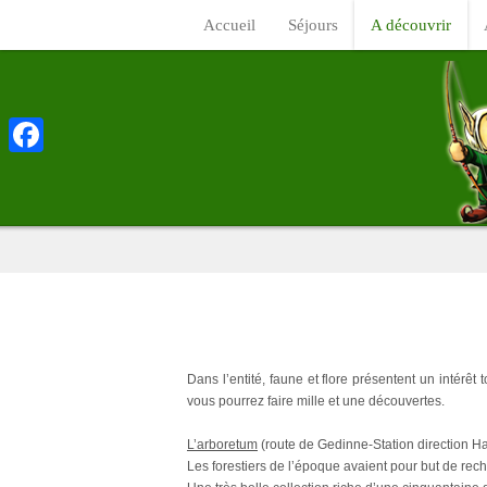
Accueil
Séjours
A découvrir
Facebook
Dans l’entité, faune et flore présentent un intérêt
vous pourrez faire mille et une découvertes.
L’arboretum
(route de Gedinne-Station direction Ha
Les forestiers de l’époque avaient pour but de rech