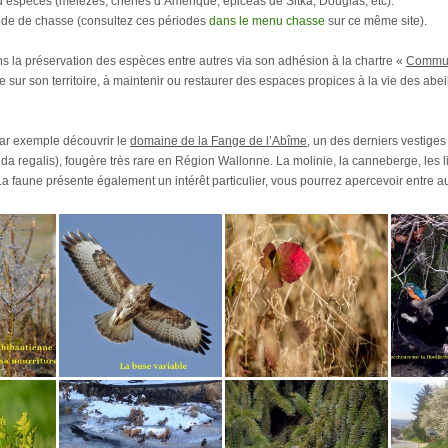
 d’espèces (mélèzes, chênes d’Amérique, épicéas de Sitka, Douglas, etc).
iode de chasse (consultez ces périodes
dans le menu chasse
sur ce même site).
la préservation des espèces entre autres via son adhésion à la chartre «
Commu
e sur son territoire, à maintenir ou restaurer des espaces propices à la vie des abeil
ar exemple découvrir le
domaine de la Fange de l’Abîme
, un des derniers vestiges
regalis), fougère très rare en Région Wallonne. La molinie, la canneberge, les lin
 faune présente également un intérêt particulier, vous pourrez apercevoir entre aut