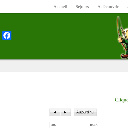
Accueil
Séjours
A découvrir
Facebook
Clique
◄
►
Aujourd'hui
lun.
mar.