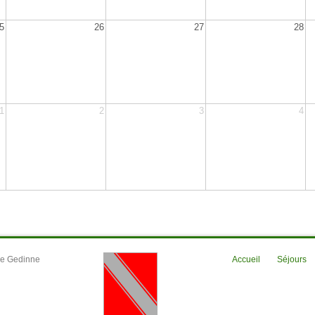
5
26
27
28
1
2
3
4
 de Gedinne
Accueil
Séjours