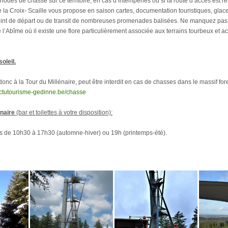
riodes de chasse sur ce territoire, en cas d’intempéries ou si la route d’accès est r
de la Croix- Scaille vous propose en saison cartes, documentation touristiques, glace
 point de départ ou de transit de nombreuses promenades balisées. Ne manquez pas
 l’Abîme où il existe une flore particulièrement associée aux terrains tourbeux et a
oleil.
 donc à la Tour du Millénaire, peut être interdit en cas de chasses dans le massif fore
actutourisme-gedinne.be/chasse
énaire
(bar et toilettes à votre disposition):
iés de 10h30 à 17h30 (automne-hiver) ou 19h (printemps-été).