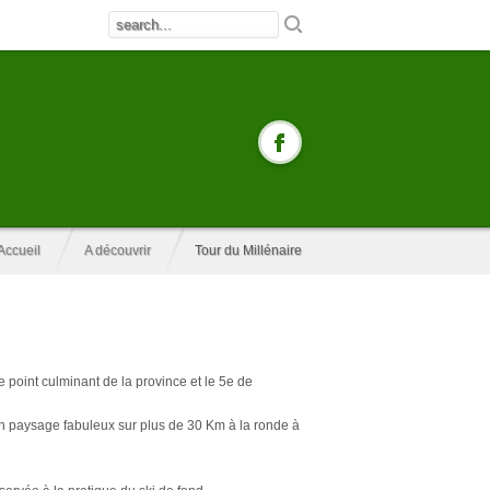
Accueil
A découvrir
Tour du Millénaire
e point culminant de la province et le 5e de
 un paysage fabuleux sur plus de 30 Km à la ronde à