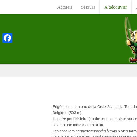
Accueil
Séjours
A découvrir
Facebook
Erigée sur le plateau de la Croix-Scaille, la Tour 
Belgique (503 m).
Inspirée par l’histoire (quatre tours ont existé su
l’aide d’une table d’orientation.
Les escaliers permettent l’accès à trois plates-for